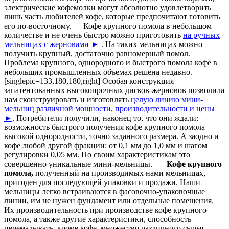
электрические кофемолки могут абсолютно удовлетворить
лишь часть любителей кофе, которые предпочитают готовить
его по-восточному. Кофе крупного помола в небольшом
количестве и не очень быстро можно приготовить
на ручных
мельницах с жерновами ►
. На таких мельницах можно
получить крупный, достаточно равномерный помол.
Проблема крупного, однородного и быстрого помола кофе в
небольших промышленных объемах решена недавно.
[singlepic=133,180,180,right] Особая конструкция
запатентованных высокопрочных дисков-жерновов позволила
нам сконструировать и изготовлять
целую линию мини-
мельниц различной мощности, производительности и цены
►
. Потребители получили, наконец то, что они ждали:
возможность быстрого получения кофе крупного помола
высокой однородности, точно заданного размера. А заодно и
кофе любой другой фракции: от 0,1 мм до 1,0 мм и шагом
регулировки 0,05 мм. По своим характеристикам это
совершенно уникальные мини-мельницы.
Кофе крупного
помола,
полученный на производимых нами мельницах,
пригоден для последующей упаковки и продажи. Наши
мельницы легко встраиваются в фасовочно-упаковочные
линии, им не нужен фундамент или отдельные помещения.
Их производительность при производстве кофе крупного
помола, а также другие характеристики, способность
перемалывать, кроме кофе, множество различного сырья