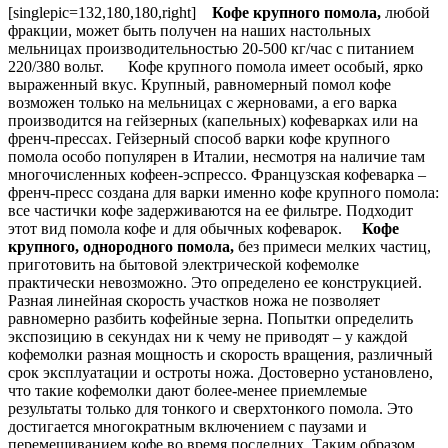
[singlepic=132,180,180,right]
Кофе крупного помола,
любой
фракции, может быть получен на наших настольных
мельницах производительностью 20-500 кг/час с питанием
220/380 вольт. Кофе крупного помола имеет особый, ярко
выраженный вкус. Крупный, равномерный помол кофе
возможен только на мельницах с жерновами, а его варка
производится на гейзерных (капельных) кофеварках или на
френч-прессах. Гейзерный способ варки кофе крупного
помола особо популярен в Италии, несмотря на наличие там
многочисленных кофеен-эспрессо. Французская кофеварка –
френч-пресс создана для варки именно кофе крупного помола:
все частички кофе задерживаются на ее фильтре. Подходит
этот вид помола кофе и для обычных кофеварок.
Кофе
крупного, однородного помола,
без примеси мелких частиц,
приготовить на бытовой электрической кофемолке
практически невозможно. Это определено ее конструкцией.
Разная линейная скорость участков ножа не позволяет
равномерно разбить кофейные зерна. Попытки определить
экспозицию в секундах ни к чему не приводят – у каждой
кофемолки разная мощность и скорость вращения, различный
срок эксплуатации и остроты ножа. Достоверно установлено,
что такие кофемолки дают более-менее приемлемые
результаты только для тонкого и сверхтонкого помола. Это
достигается многократным включением с паузами и
перемешиванием кофе во время последних. Таким образом,