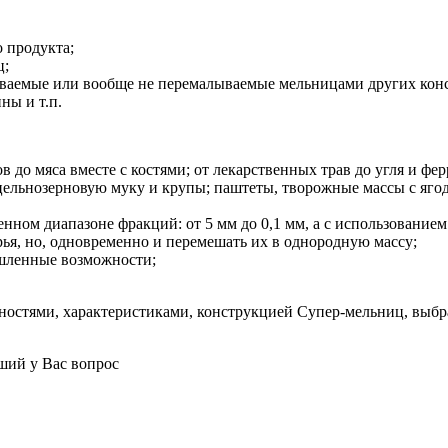
 продукта;
ц;
ваемые или вообще не перемалываемые мельницами других конст
ны и т.п.
в до мяса вместе с костями; от лекарственных трав до угля и фе
цельнозерновую муку и крупы; паштеты, творожные массы с ягод
нном диапазоне фракций: от 5 мм до 0,1 мм, а с использованием
рья, но, одновременно и перемешать их в однородную массу;
шленные возможности;
ностями, характеристиками, конструкцией Супер-мельниц, выбра
ший у Вас вопрос