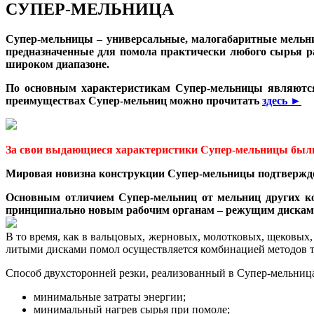
СУПЕР-МЕЛЬНИЦА
Супер-мельницы – универсальные, малогабаритные мельн
предназначенные для помола практически любого сырья р
широком диапазоне.
По основным характеристикам Супер-мельницы являются 
преимуществах Супер-мельниц можно прочитать
здесь ►
За свои выдающиеся характеристики Супер-мельницы были 
Мировая новизна конструкции Супер-мельницы подтвержден
Основным отличием Супер-мельниц от мельниц других ко
принципиально новым рабочим органам – режущим дискам-
В то время, как в вальцовых, жерновых, молотковых, щековых
литыми дисками помол осуществляется комбинацией методов тр
Способ двухсторонней резки, реализованный в Супер-мельница
минимальные затраты энергии;
минимальный нагрев сырья при помоле;