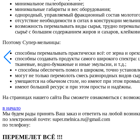
минимальное пылеобразование;
минимальные габариты и вес оборудования;
однородный, управляемый фракционный состав молотого
отсутствие необходимости в ситах в конструкции мельни
возможность перемалывать виды сырья, трудно перемалы
сырьё с большим содержанием жиров и сахаров, клейкови
Поэтому Супер-мельницы:
способны перемалывать практически всё: от зерна и орехо
способны создавать продукты самого широкого спектра: 
тканевые, водно-бумажные и иные эмульсии, и т.д.;
• способны обеспечить помол в широком, точно установле
могут не только перемолоть смесь разнородных видов сы
умещаются на обычном столе, но имеют при этом промы
имеют большой ресурс и при этом просты и надёжны.
На страницах нашего сайта Вы сможете ознакомиться с возмож
в начало
Мы будем рады принять Ваш заказ и ответить на любой возник
по электронной почте: super.melnica.ru@gmail.com
по телефону:
ПЕРЕМЕЛЕТ ВСЁ !!!