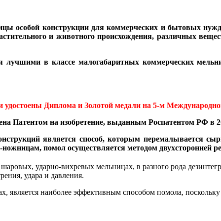
ицы особой конструкции для коммерческих и бытовых нужд
астительного и животного происхождения, различных вещес
лучшими в классе малогабаритных коммерческих мельниц 
удостоены Диплома и Золотой медали на 5-м Международном 
а Патентом на изобретение, выданным Роспатентом РФ в 20
нструкций является способ, которым перемалывается сыр
ножницам, помол осуществляется методом двухсторонней ре
, шаровых, ударно-вихревых мельницах, в разного рода дезинте
ения, удара и давления.
х, является наиболее эффективным способом помола, поскольку